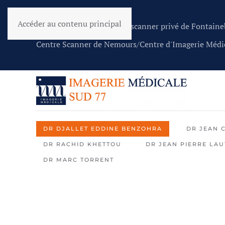
Accéder au contenu principal
Centre de radiologie et de scanner privé de Fontai
Centre Scanner de Nemours/Centre d'Imagerie Médi
DR DJALLET EDDINE BENZOHRA
DR JEAN 
DR RACHID KHETTOU
DR JEAN PIERRE LA
DR MARC TORRENT