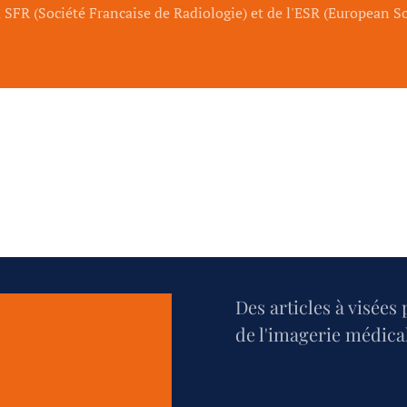
SFR (Société Francaise de Radiologie) et de l'ESR (European So
Des articles à visées
de l'imagerie médica