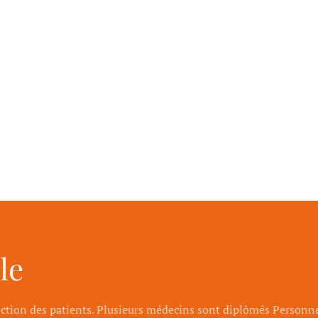
le
ection des patients. Plusieurs médecins sont diplômés Person