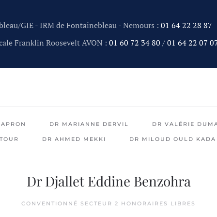
nebleau/GIE - IRM de Fontainebleau - Nemours :
01 64 22 28 87
cale Franklin Roosevelt AVON :
01 60 72 34 80
/
01 64 22 07 0
CAPRON
DR MARIANNE DERVIL
DR VALÉRIE DUM
UTOUR
DR AHMED MEKKI
DR MILOUD OULD KADA
Dr Djallet Eddine Benzohra
CONVENTIONNÉ SECTEUR 2 HONORAIRES LIBRES