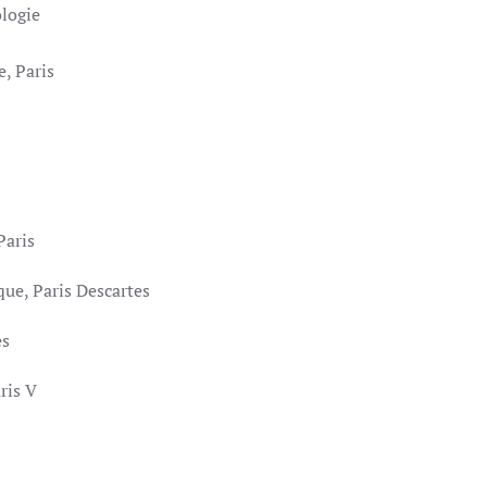
logie
e, Paris
Paris
que, Paris Descartes
es
ris V